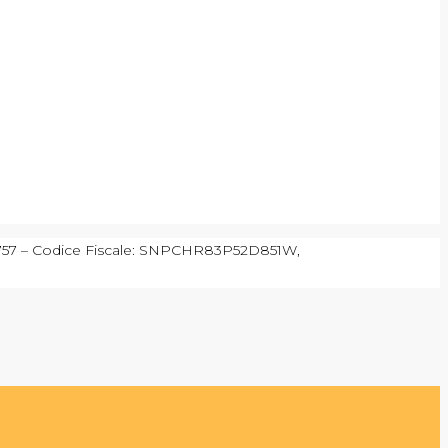
90757 – Codice Fiscale: SNPCHR83P52D851W,