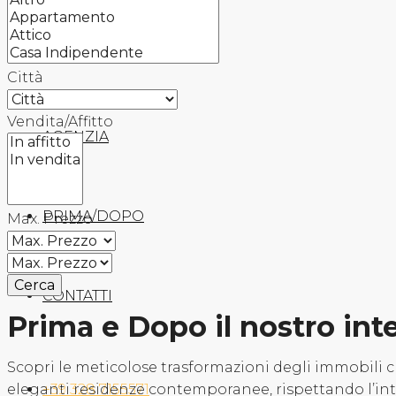
TROVA
Città
Vendita/Affitto
AGENZIA
PRIMA/DOPO
Max. Prezzo
Cerca
CONTATTI
Prima e Dopo il nostro int
Scopri le meticolose trasformazioni degli immobili c
+39 328 7155571
eleganti residenze contemporanee, rispettando l’int