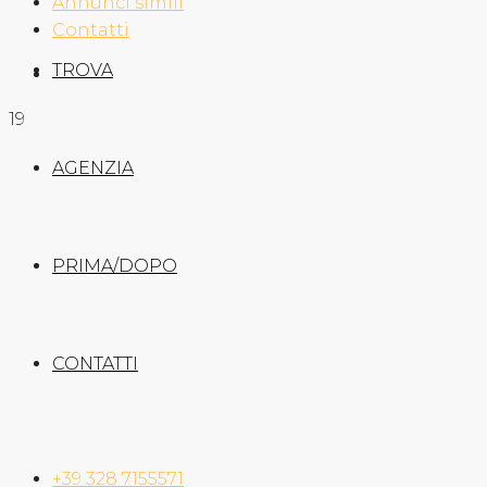
Annunci simili
Contatti
TROVA
19
AGENZIA
PRIMA/DOPO
CONTATTI
+39 328 7155571