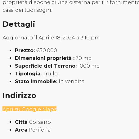
proprietà dispone di una cisterna per il riforniment
casa dei tuoi sogni!
Dettagli
Aggiornato il Aprile 18, 2024 a 3:10 pm
Prezzo:
€50.000
Dimensioni proprietà :
70 mq
Superficie del Terreno:
1000 mq
Tipologia:
Trullo
Stato Immobile:
In vendita
Indirizzo
Apri su Google Maps
Città
Corsano
Area
Periferia