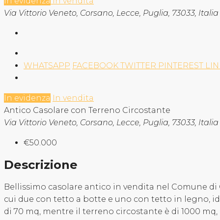
In evidenza
In vendita
Via Vittorio Veneto, Corsano, Lecce, Puglia, 73033, Italia
WHATSAPP
FACEBOOK
TWITTER
PINTEREST
LI
In evidenza
In vendita
Antico Casolare con Terreno Circostante
Via Vittorio Veneto, Corsano, Lecce, Puglia, 73033, Italia
€50.000
Descrizione
Bellissimo casolare antico in vendita nel Comune di C
cui due con tetto a botte e uno con tetto in legno, id
di 70 mq, mentre il terreno circostante è di 1000 mq, 