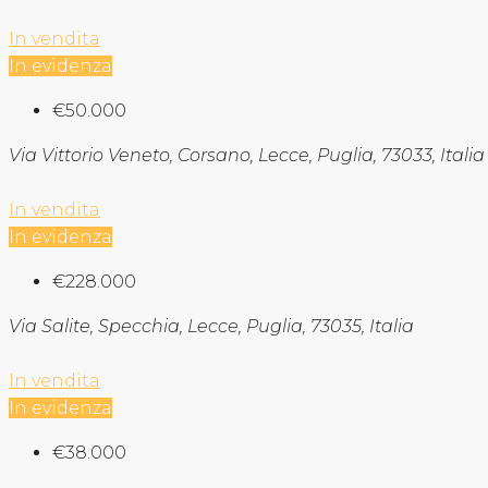
In vendita
In evidenza
€50.000
Via Vittorio Veneto, Corsano, Lecce, Puglia, 73033, Italia
In vendita
In evidenza
€228.000
Via Salite, Specchia, Lecce, Puglia, 73035, Italia
In vendita
In evidenza
€38.000