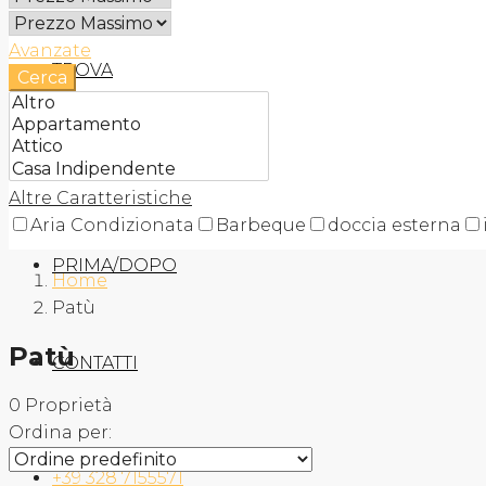
Avanzate
TROVA
Cerca
AGENZIA
Altre Caratteristiche
Aria Condizionata
Barbeque
doccia esterna
PRIMA/DOPO
Home
Patù
Patù
CONTATTI
0 Proprietà
Ordina per:
+39 328 7155571