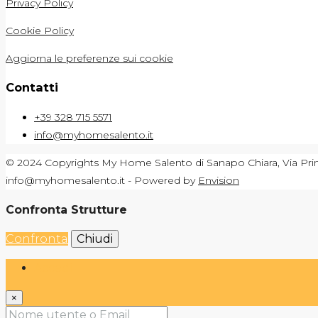
Privacy Policy
Cookie Policy
Aggiorna le preferenze sui cookie
Contatti
+39 328 715 5571
info@myhomesalento.it
© 2024 Copyrights My Home Salento di Sanapo Chiara, Via Prin
info@myhomesalento.it - Powered by
Envision
Confronta Strutture
Confronta
Chiudi
Accedi
×