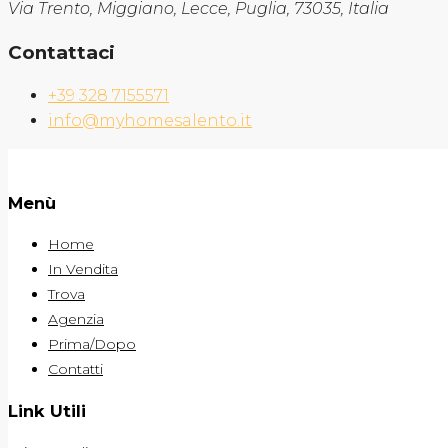
Via Trento, Miggiano, Lecce, Puglia, 73035, Italia
Contattaci
+39 328 7155571
info@myhomesalento.it
Menù
Home
In Vendita
Trova
Agenzia
Prima/Dopo
Contatti
Link Utili