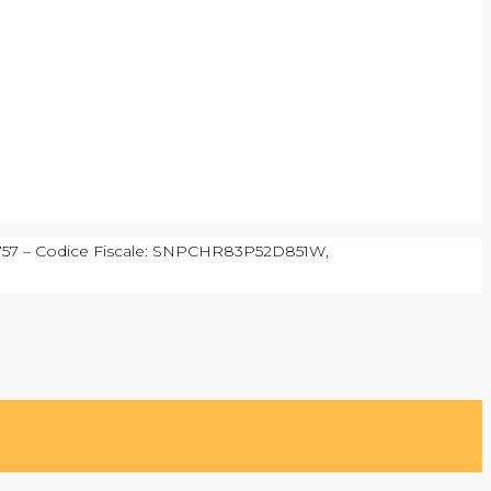
90757 – Codice Fiscale: SNPCHR83P52D851W,