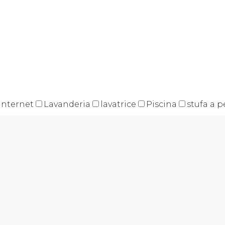
internet
Lavanderia
lavatrice
Piscina
stufa a p