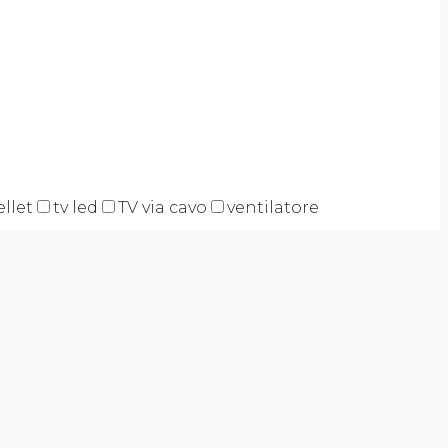
ellet
tv led
TV via cavo
ventilatore