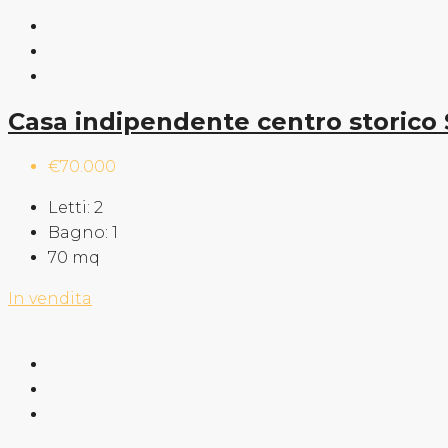
Casa indipendente centro storico
€70.000
Letti:
2
Bagno:
1
70
mq
In vendita