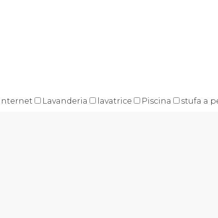
internet
Lavanderia
lavatrice
Piscina
stufa a p