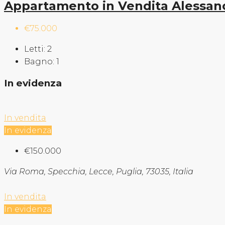
Appartamento in Vendita Alessan
€75.000
Letti:
2
Bagno:
1
In evidenza
In vendita
In evidenza
€150.000
Via Roma, Specchia, Lecce, Puglia, 73035, Italia
In vendita
In evidenza