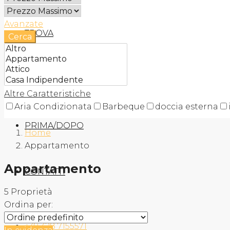
Avanzate
TROVA
Cerca
AGENZIA
Altre Caratteristiche
Aria Condizionata
Barbeque
doccia esterna
PRIMA/DOPO
Home
Appartamento
Appartamento
CONTATTI
5 Proprietà
Ordina per:
+39 328 7155571