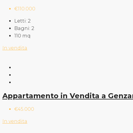
€110.000
Letti:
2
Bagni:
2
110
mq
In vendita
Appartamento in Vendita a Genza
€45.000
In vendita