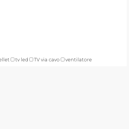
ellet
tv led
TV via cavo
ventilatore