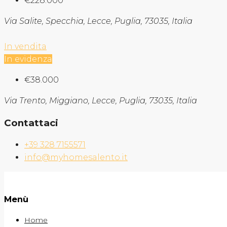
€228.000
Via Salite, Specchia, Lecce, Puglia, 73035, Italia
In vendita
In evidenza
€38.000
Via Trento, Miggiano, Lecce, Puglia, 73035, Italia
Contattaci
+39 328 7155571
info@myhomesalento.it
Menù
Home