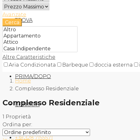
Avanzate
TROVA
Cerca
AGENZIA
Altre Caratteristiche
Aria Condizionata
Barbeque
doccia esterna
PRIMA/DOPO
Home
Complesso Residenziale
Complesso Residenziale
CONTATTI
1 Proprietà
Ordina per:
+39 328 7155571