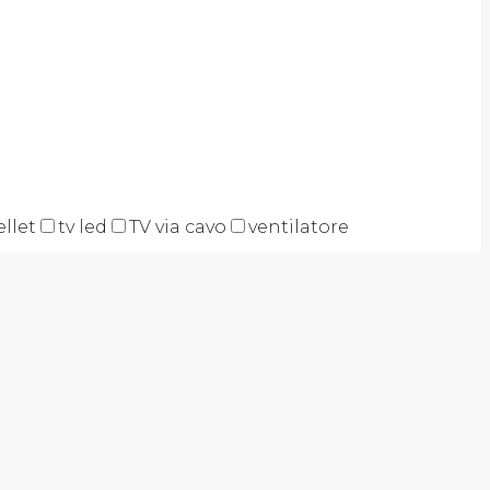
ellet
tv led
TV via cavo
ventilatore