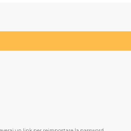
riceverai un link per reimpostare la password.