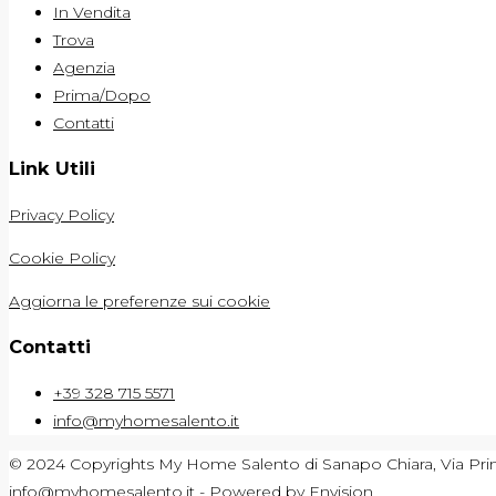
In Vendita
Trova
Agenzia
Prima/Dopo
Contatti
Link Utili
Privacy Policy
Cookie Policy
Aggiorna le preferenze sui cookie
Contatti
+39 328 715 5571
info@myhomesalento.it
© 2024 Copyrights My Home Salento di Sanapo Chiara, Via Prin
info@myhomesalento.it - Powered by
Envision