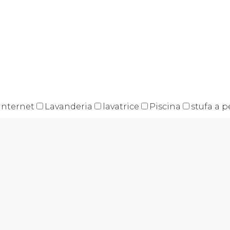
internet
Lavanderia
lavatrice
Piscina
stufa a p