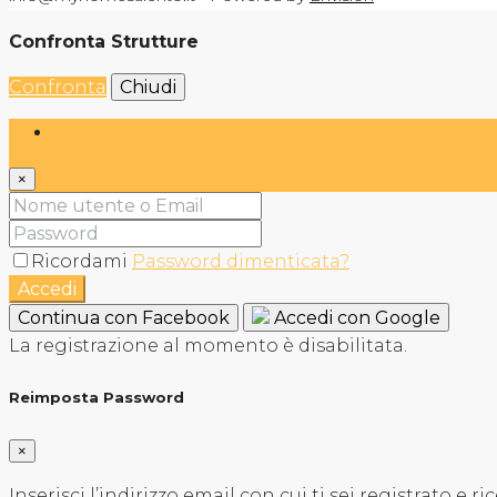
Confronta Strutture
Confronta
Chiudi
Accedi
×
Ricordami
Password dimenticata?
Accedi
Continua con Facebook
Accedi con Google
La registrazione al momento è disabilitata.
Reimposta Password
×
Inserisci l’indirizzo email con cui ti sei registrato e 