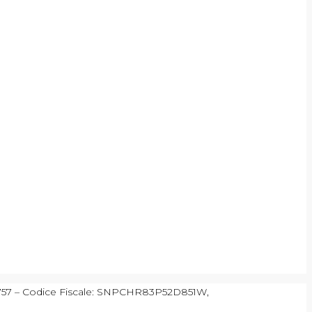
90757 – Codice Fiscale: SNPCHR83P52D851W,