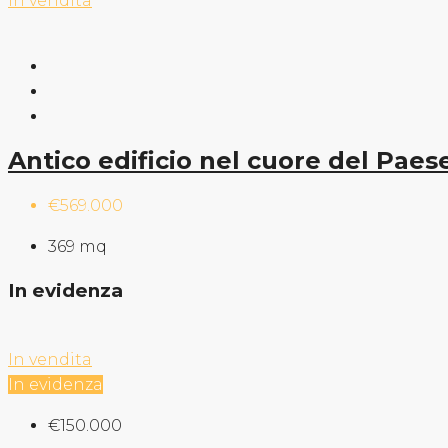
In vendita
Antico edificio nel cuore del Paes
€569.000
369
mq
In evidenza
In vendita
In evidenza
€150.000