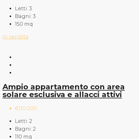
Letti:
3
Bagni:
3
150
mq
In vendita
Ampio appartamento con area
solare esclusiva e allacci attivi
€110.000
Letti:
2
Bagni:
2
110
mq