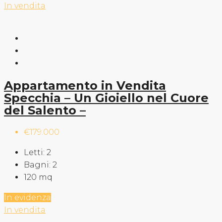
In vendita
Appartamento in Vendita
Specchia – Un Gioiello nel Cuore
del Salento –
€179.000
Letti:
2
Bagni:
2
120
mq
In evidenza
In vendita