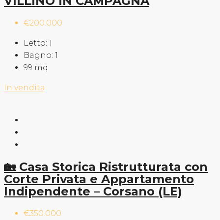
VILLINO IN CAMPAGNA
€200.000
Letto:
1
Bagno:
1
99
mq
In vendita
🏡 Casa Storica Ristrutturata con
Corte Privata e Appartamento
Indipendente – Corsano (LE)
€350.000