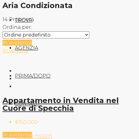
Aria Condizionata
14 Proprietà
TROVA
Ordina per:
In evidenza
AGENZIA
In vendita
PRIMA/DOPO
Appartamento in Vendita nel
CONTATTI
Cuore di Specchia
€150.000
In evidenza
+39 328 7155571