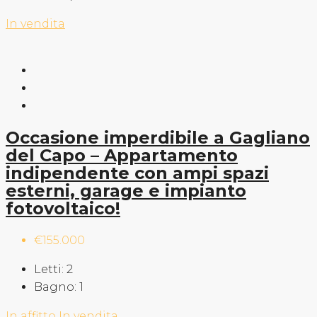
In vendita
Occasione imperdibile a Gagliano
del Capo – Appartamento
indipendente con ampi spazi
esterni, garage e impianto
fotovoltaico!
€155.000
Letti:
2
Bagno:
1
In affitto
In vendita