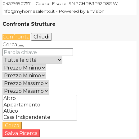
04379590757 – Codice Fiscale: SNPCHR83P52D851W,
info@myhomesalento.it - Powered by
Envision
Confronta Strutture
Confronta
Chiudi
Cerca
Cerca
Salva Ricerca