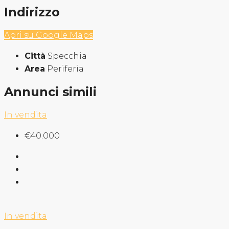
Indirizzo
Apri su Google Maps
Città
Specchia
Area
Periferia
Annunci simili
In vendita
€40.000
In vendita