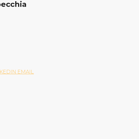
pecchia
NKEDIN
EMAIL