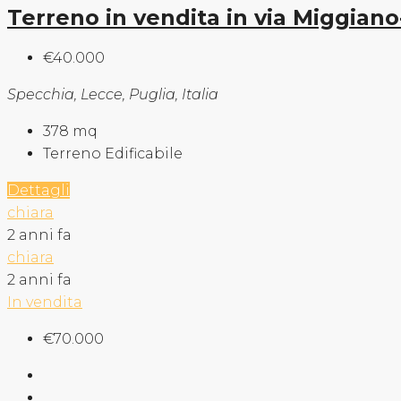
Terreno in vendita in via Miggian
€40.000
Specchia, Lecce, Puglia, Italia
378
mq
Terreno Edificabile
Dettagli
chiara
2 anni fa
chiara
2 anni fa
In vendita
€70.000