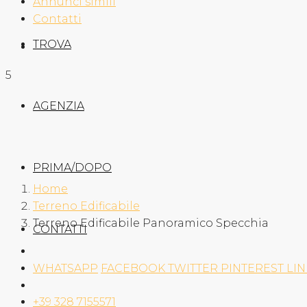
Annunci simili
Contatti
TROVA
5
AGENZIA
PRIMA/DOPO
Home
Terreno Edificabile
Terreno Edificabile Panoramico Specchia
CONTATTI
WHATSAPP
FACEBOOK
TWITTER
PINTEREST
LI
+39 328 7155571