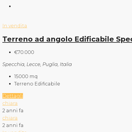
In vendita
Terreno ad angolo Edificabile Spe
€70.000
Specchia, Lecce, Puglia, Italia
15000
mq
Terreno Edificabile
Dettagli
chiara
2 anni fa
chiara
2 anni fa