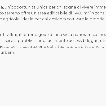
a, un’opportunità unica per chi sogna di vivere imme
to terreno offre un’area edificabile di 1.460 m² in zona
uso agricolo, ideale per chi desidera coltivare la prop
ti villini, il terreno gode di una vista panoramica moz
ti i servizi pubblici sono facilmente accessibili, garan
getto per la costruzione della tua futura abitazione. 
i urbani.