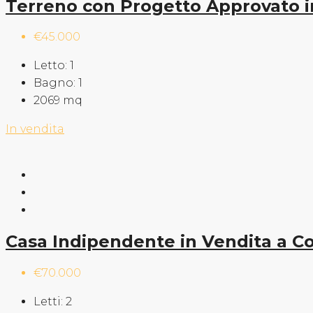
Terreno con Progetto Approvato i
€45.000
Letto:
1
Bagno:
1
2069
mq
In vendita
Casa Indipendente in Vendita a C
€70.000
Letti:
2