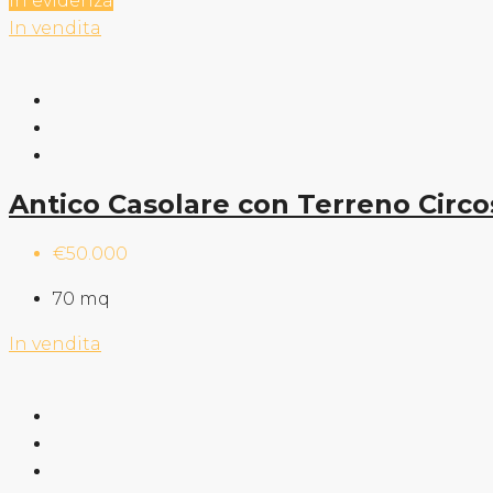
In evidenza
In vendita
Antico Casolare con Terreno Circo
€50.000
70
mq
In vendita