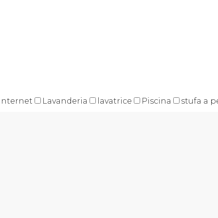
internet
Lavanderia
lavatrice
Piscina
stufa a p