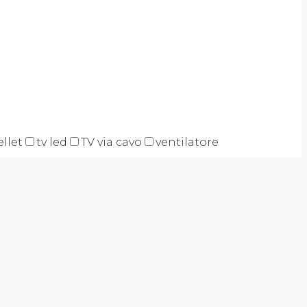
ellet
tv led
TV via cavo
ventilatore