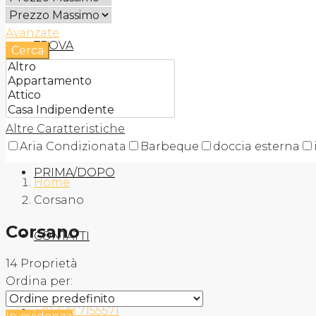
Avanzate
TROVA
Cerca
AGENZIA
Altre Caratteristiche
Aria Condizionata
Barbeque
doccia esterna
PRIMA/DOPO
Home
Corsano
Corsano
CONTATTI
14 Proprietà
Ordina per:
+39 328 7155571