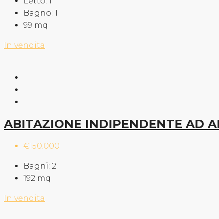
Letto:
1
Bagno:
1
99
mq
In vendita
ABITAZIONE INDIPENDENTE AD 
€150.000
Bagni:
2
192
mq
In vendita