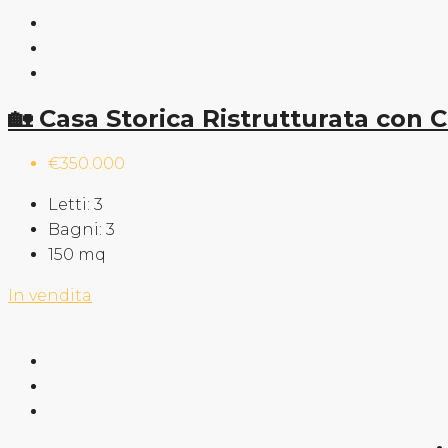
🏡 Casa Storica Ristrutturata con
€350.000
Letti:
3
Bagni:
3
150
mq
In vendita