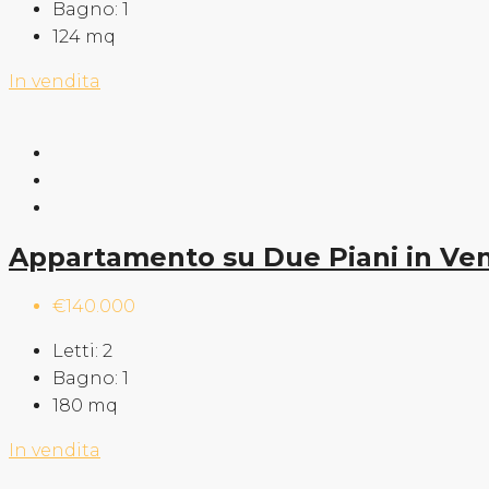
Bagno:
1
124
mq
In vendita
Appartamento su Due Piani in Ven
€140.000
Letti:
2
Bagno:
1
180
mq
In vendita